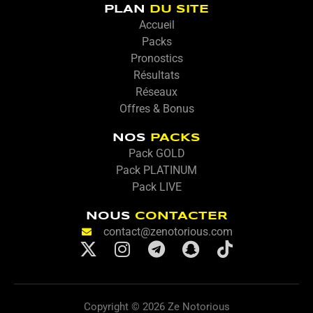
PLAN
DU SITE
Accueil
Packs
Pronostics
Résultats
Réseaux
Offres & Bonus
NOS
PACKS
Pack GOLD
Pack PLATINUM
Pack LIVE
NOUS
CONTACTER
contact@zenotorious.com
X
I
T
S
T
-
n
e
n
i
t
s
l
a
k
w
t
e
p
t
Copyright © 2026 Ze Notorious