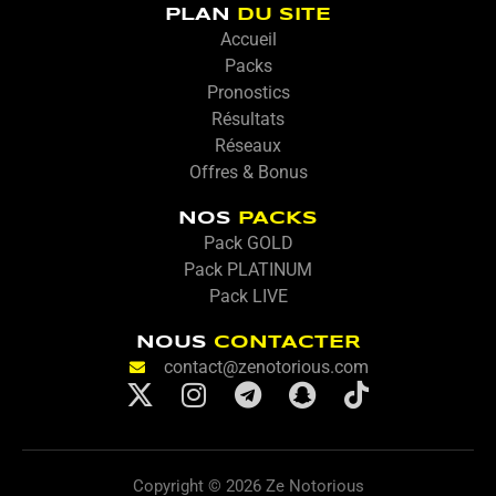
PLAN
DU SITE
Accueil
Packs
Pronostics
Résultats
Réseaux
Offres & Bonus
NOS
PACKS
Pack GOLD
Pack PLATINUM
Pack LIVE
NOUS
CONTACTER
contact@zenotorious.com
X
I
T
S
T
-
n
e
n
i
t
s
l
a
k
w
t
e
p
t
Copyright © 2026 Ze Notorious