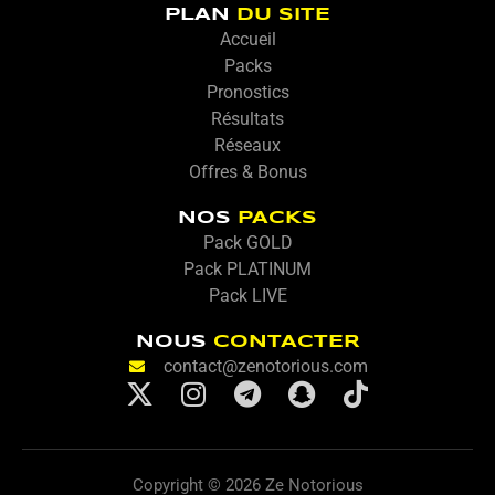
PLAN
DU SITE
Accueil
Packs
Pronostics
Résultats
Réseaux
Offres & Bonus
NOS
PACKS
Pack GOLD
Pack PLATINUM
Pack LIVE
NOUS
CONTACTER
contact@zenotorious.com
X
I
T
S
T
-
n
e
n
i
t
s
l
a
k
w
t
e
p
t
Copyright © 2026 Ze Notorious