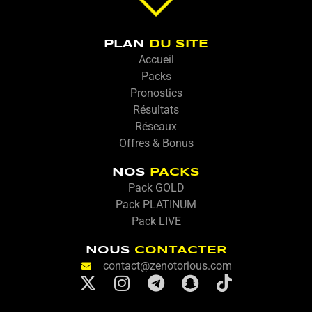
PLAN
DU SITE
Accueil
Packs
Pronostics
Résultats
Réseaux
Offres & Bonus
NOS
PACKS
Pack GOLD
Pack PLATINUM
Pack LIVE
NOUS
CONTACTER
contact@zenotorious.com
X
I
T
S
T
-
n
e
n
i