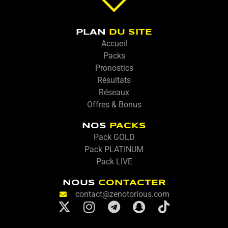
PLAN
DU SITE
Accueil
Packs
Pronostics
Résultats
Réseaux
Offres & Bonus
NOS
PACKS
Pack GOLD
Pack PLATINUM
Pack LIVE
NOUS
CONTACTER
contact@zenotorious.com
X
I
T
S
T
-
n
e
n
i