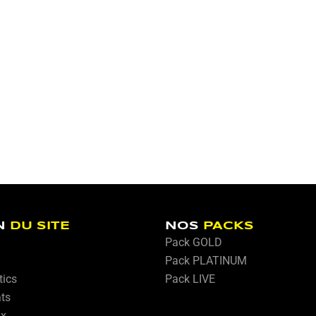
N
DU SITE
NOS
PACKS
Pack GOLD
Pack PLATINUM
tics
Pack LIVE
ats
ux