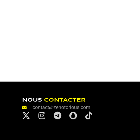
NOUS
CONTACTER
contact@zenotorious.com
X
I
T
S
T
-
n
e
n
i
t
s
l
a
k
w
t
e
p
t