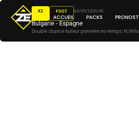
Aller
X2
04/09/25
20:45
au
FOOT
ACCUEIL
PACKS
PRONOST
contenu
Bulgarie - Espagne
Double chance buteur première mi-temps: N.Wil