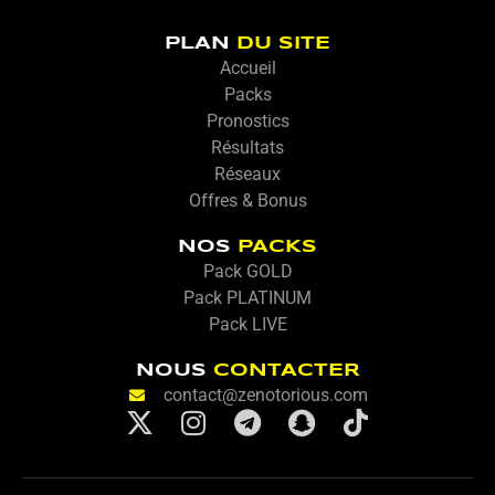
PLAN
DU SITE
Accueil
Packs
Pronostics
Résultats
Réseaux
Offres & Bonus
NOS
PACKS
Pack GOLD
Pack PLATINUM
Pack LIVE
NOUS
CONTACTER
contact@zenotorious.com
X
I
T
S
T
-
n
e
n
i
t
s
l
a
k