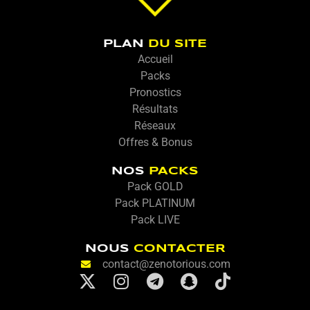
PLAN
DU SITE
Accueil
Packs
Pronostics
Résultats
Réseaux
Offres & Bonus
NOS
PACKS
Pack GOLD
Pack PLATINUM
Pack LIVE
NOUS
CONTACTER
contact@zenotorious.com
X
I
T
S
T
-
n
e
n
i