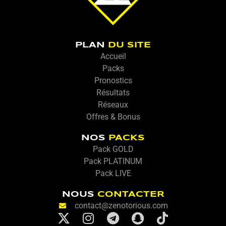
PLAN
DU SITE
Accueil
Packs
Pronostics
Résultats
Réseaux
Offres & Bonus
NOS
PACKS
Pack GOLD
Pack PLATINUM
Pack LIVE
NOUS
CONTACTER
contact@zenotorious.com
X
I
T
S
T