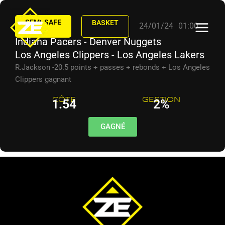
Aller
au
SEMI-SAFE
BASKET
24/01/24
01:00
contenu
Indiana Pacers - Denver Nuggets
Los Angeles Clippers - Los Angeles Lakers
R.Jackson -20.5 points + passes + rebonds + Los Angeles
Clippers gagnant
CÔTE
GESTION
1.54
2%
GAGNÉ