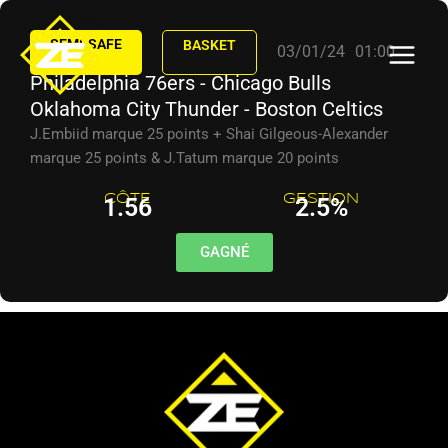
Aller
au
SEMI-SAFE
BASKET
03/01/24
01:00
contenu
Philadelphia 76ers - Chicago Bulls
Oklahoma City Thunder - Boston Celtics
J.Embiid marque 25 points + Shai Gilgeous-Alexander
marque 25 points & J.Tatum marque 20 points
CÔTE
GESTION
1.56
2.5%
GAGNÉ