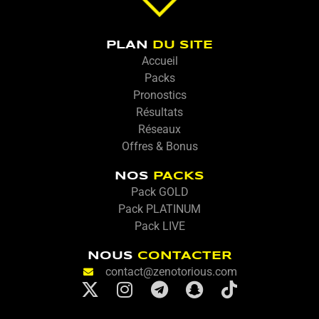
PLAN
DU SITE
Accueil
Packs
Pronostics
Résultats
Réseaux
Offres & Bonus
NOS
PACKS
Pack GOLD
Pack PLATINUM
Pack LIVE
NOUS
CONTACTER
contact@zenotorious.com
X
I
T
S
T
-
n
e
n
i