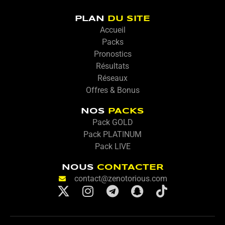
PLAN
DU SITE
Accueil
Packs
Pronostics
Résultats
Réseaux
Offres & Bonus
NOS
PACKS
Pack GOLD
Pack PLATINUM
Pack LIVE
NOUS
CONTACTER
contact@zenotorious.com
X
I
T
S
T
-
n
e
n
i
t
s
l
a
k