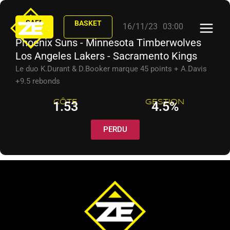
Aller
au
SAFE
BASKET
16/11/23
03:00
contenu
Phoenix Suns - Minnesota Timberwolves
Los Angeles Lakers - Sacramento Kings
Le duo K.Durant & D.Booker marque 45 points + A.Davis
+9.5 rebonds
CÔTE
GESTION
1.53
4.5%
PERDU