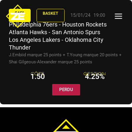
Aller
au
SAFE
BASKET
15/01/24
19:00
contenu
Philadelphia 76ers - Houston Rockets
Atlanta Hawks - San Antonio Spurs
Los Angeles Lakers - Oklahoma City
Thunder
J.Embiid marque 25 points + T.Young marque 20 points +
Shai Gilgeous-Alexander marque 25 points
CÔTE
GESTION
1.50
4.25%
PERDU