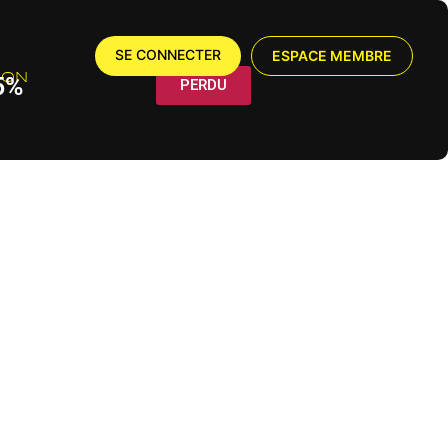
SE CONNECTER
ESPACE MEMBRE
ION
5%
PERDU