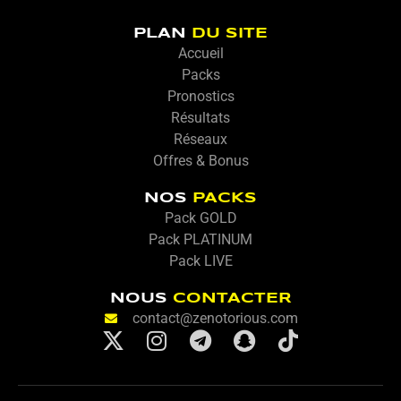
PLAN
DU SITE
Accueil
Packs
Pronostics
Résultats
Réseaux
Offres & Bonus
NOS
PACKS
Pack GOLD
Pack PLATINUM
Pack LIVE
NOUS
CONTACTER
contact@zenotorious.com
X
I
T
S
T
-
n
e
n
i
t
s
l
a
k