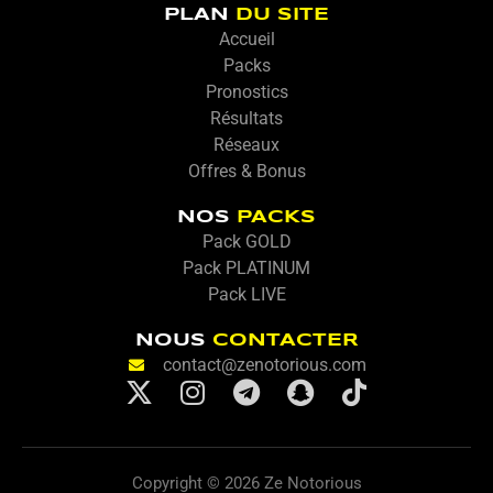
PLAN
DU SITE
Accueil
Packs
Pronostics
Résultats
Réseaux
Offres & Bonus
NOS
PACKS
Pack GOLD
Pack PLATINUM
Pack LIVE
NOUS
CONTACTER
contact@zenotorious.com
X
I
T
S
T
-
n
e
n
i
t
s
l
a
k
w
t
e
p
t
Copyright © 2026 Ze Notorious