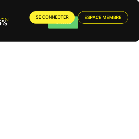
SE CONNECTER
ESPACE MEMBRE
ION
5%
GAGNÉ