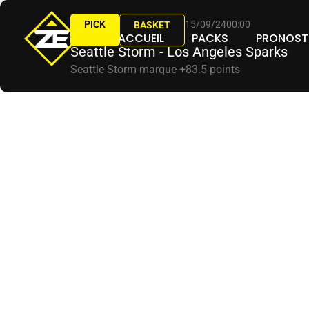
Aller
PICK
15/09/24
00:00
au
BASKET
ACCUEIL
PACKS
PRONOST
contenu
Seattle Storm - Los Angeles Sparks
Seattle Storm marque +83.5 points