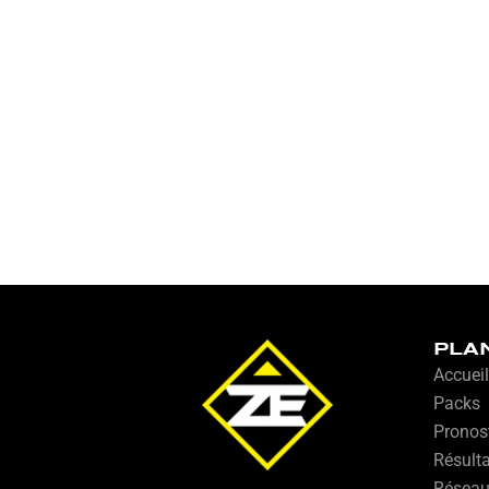
PLA
Accueil
Packs
Pronos
Résult
Résea