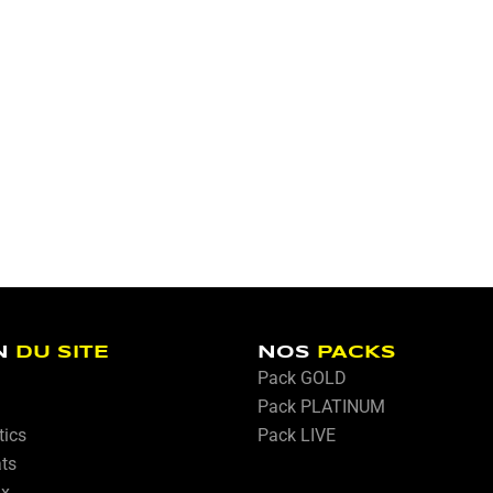
N
DU SITE
NOS
PACKS
Pack GOLD
Pack PLATINUM
tics
Pack LIVE
ats
ux