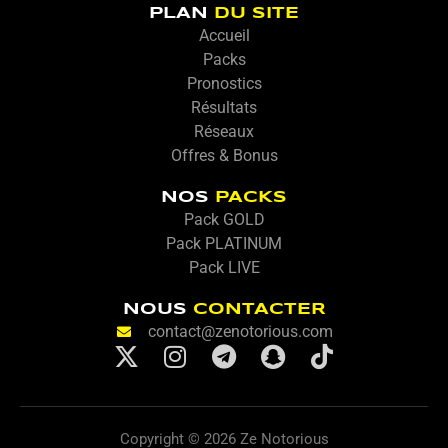
PLAN
DU SITE
Accueil
Packs
Pronostics
Résultats
Réseaux
Offres & Bonus
NOS
PACKS
Pack GOLD
Pack PLATINUM
Pack LIVE
NOUS
CONTACTER
contact@zenotorious.com
X
I
T
S
T
-
n
e
n
i
t
s
l
a
k
w
t
e
p
t
Copyright © 2026 Ze Notorious