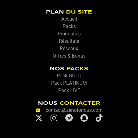
PLAN
DU SITE
Accueil
Packs
Pronostics
Résultats
Réseaux
Offres & Bonus
NOS
PACKS
Pack GOLD
Pack PLATINUM
Pack LIVE
NOUS
CONTACTER
contact@zenotorious.com
X
I
T
S
T
-
n
e
n
i
t
s
l
a
k