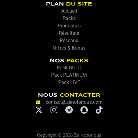
PLAN
DU SITE
Accueil
Packs
Pronostics
Résultats
Réseaux
Offres & Bonus
NOS
PACKS
Pack GOLD
Pack PLATINUM
Pack LIVE
NOUS
CONTACTER
contact@zenotorious.com
X
I
T
S
T
-
n
e
n
i
t
s
l
a
k
w
t
e
p
t
Copyright © 2026 Ze Notorious