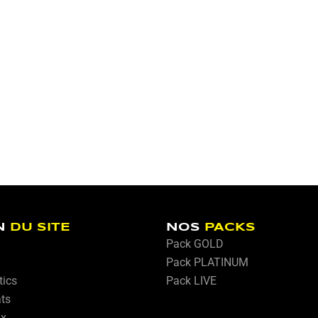
N
DU SITE
NOS
PACKS
Pack GOLD
Pack PLATINUM
tics
Pack LIVE
ats
ux