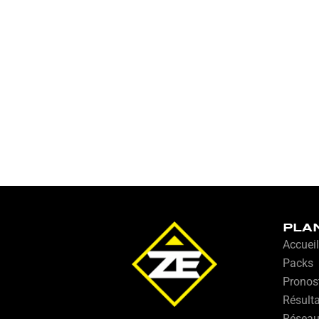
PLA
Accueil
Packs
Pronos
Résult
Résea