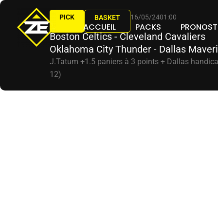
Aller
PICK
16/05/24
01:00
au
BASKET
ACCUEIL
PACKS
PRONOST
contenu
Boston Celtics - Cleveland Cavaliers
Oklahoma City Thunder - Dallas Maver
J.Tatum +1.5 paniers à 3 points + Dallas handica
12)