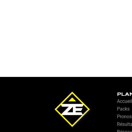
PLA
Accueil
Packs
Pronos
Résult
Résea