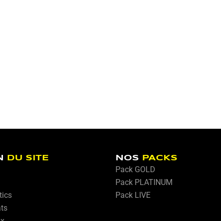
N
DU SITE
NOS
PACKS
Pack GOLD
Pack PLATINUM
tics
Pack LIVE
ats
ux