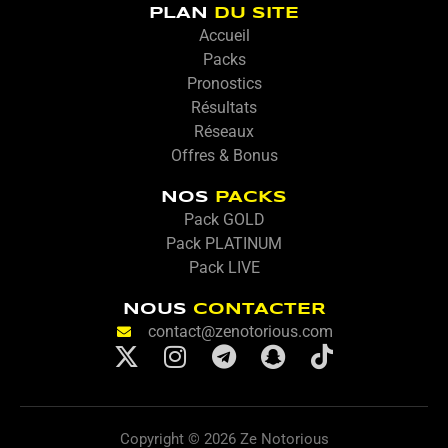
PLAN
DU SITE
Accueil
Packs
Pronostics
Résultats
Réseaux
Offres & Bonus
NOS
PACKS
Pack GOLD
Pack PLATINUM
Pack LIVE
NOUS
CONTACTER
contact@zenotorious.com
X
I
T
S
T
-
n
e
n
i
t
s
l
a
k
w
t
e
p
t
Copyright © 2026 Ze Notorious