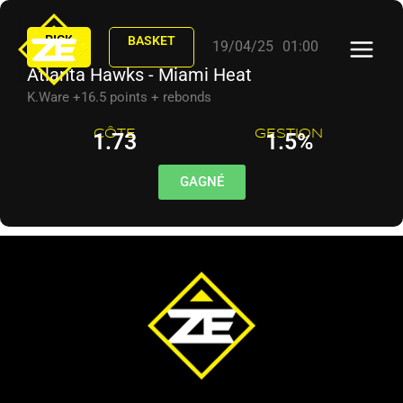
Aller
au
PICK
BASKET
19/04/25
01:00
contenu
Atlanta Hawks - Miami Heat
K.Ware +16.5 points + rebonds
CÔTE
GESTION
1.73
1.5%
GAGNÉ