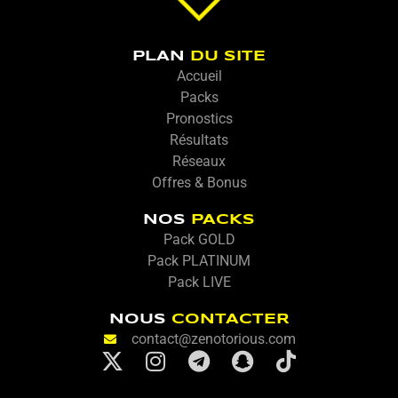
PLAN
DU SITE
Accueil
Packs
Pronostics
Résultats
Réseaux
Offres & Bonus
NOS
PACKS
Pack GOLD
Pack PLATINUM
Pack LIVE
NOUS
CONTACTER
contact@zenotorious.com
X
I
T
S
T
-
n
e
n
i