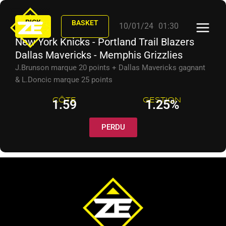
Aller
au
PICK
BASKET
10/01/24
01:30
contenu
New York Knicks - Portland Trail Blazers
Dallas Mavericks - Memphis Grizzlies
J.Brunson marque 20 points + Dallas Mavericks gagnant
& L.Doncic marque 25 points
CÔTE
GESTION
1.59
1.25%
PERDU