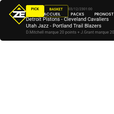
Aller
PICK
03/12/23
01:00
au
BASKET
ACCUEIL
PACKS
PRONOST
contenu
Detroit Pistons - Cleveland Cavaliers
Utah Jazz - Portland Trail Blazers
D.Mitchell marque 20 points + J.Grant marque 20