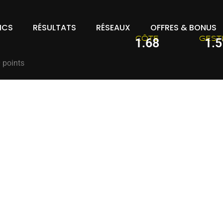
ICS
RÉSULTATS
RÉSEAUX
OFFRES & BONUS
CÔTE
GEST
1.68
1.
 points