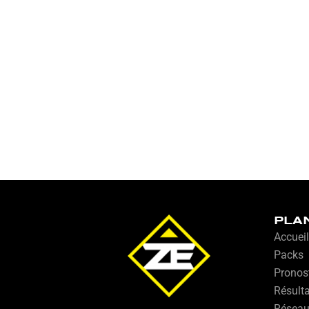
PLA
Accueil
Packs
Pronos
Résult
Résea