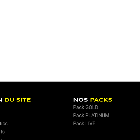
N
DU SITE
NOS
PACKS
Pack GOLD
Pack PLATINUM
tics
Pack LIVE
ats
ux