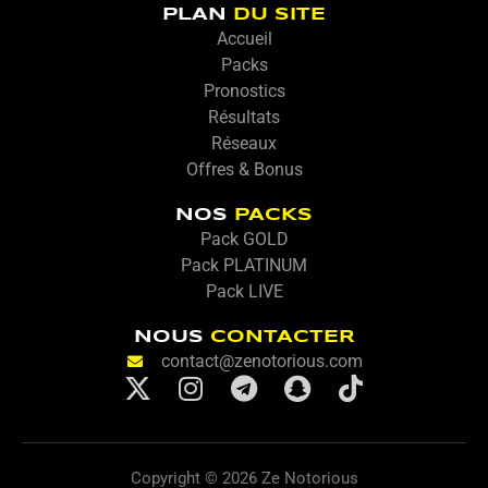
PLAN
DU SITE
Accueil
Packs
Pronostics
Résultats
Réseaux
Offres & Bonus
NOS
PACKS
Pack GOLD
Pack PLATINUM
Pack LIVE
NOUS
CONTACTER
contact@zenotorious.com
X
I
T
S
T
-
n
e
n
i
t
s
l
a
k
w
t
e
p
t
Copyright © 2026 Ze Notorious