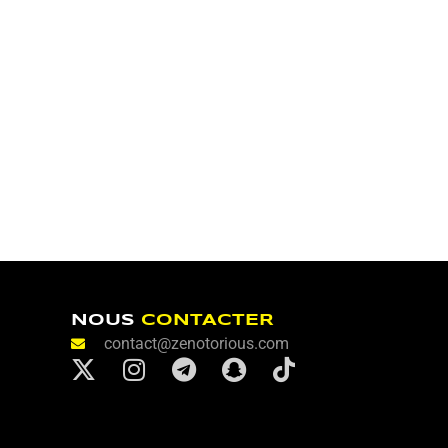
NOUS
CONTACTER
contact@zenotorious.com
X
I
T
S
T
-
n
e
n
i
t
s
l
a
k
w
t
e
p
t