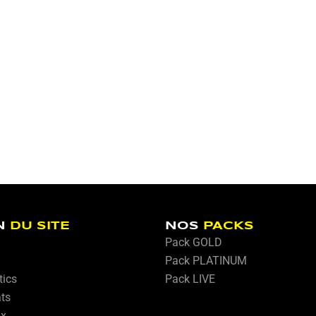
N
DU SITE
NOS
PACKS
Pack GOLD
Pack PLATINUM
tics
Pack LIVE
ats
ux