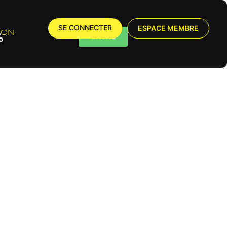
SE CONNECTER
ESPACE MEMBRE
ION
%
GAGNÉ