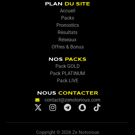
PLAN
DU SITE
Accueil
Packs
Pronostics
Résultats
Réseaux
Offres & Bonus
NOS
PACKS
Pack GOLD
Pack PLATINUM
Pack LIVE
NOUS
CONTACTER
contact@zenotorious.com
X
I
T
S
T
-
n
e
n
i
t
s
l
a
k
w
t
e
p
t
Copyright © 2026 Ze Notorious