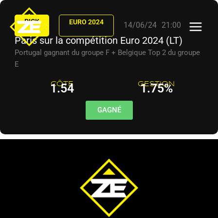
Aller
au
PICK
EURO 2024
14/06/24
21:00
contenu
Paris sur la compétition Euro 2024 (LT)
Portugal gagnant du groupe F + Belgique Top 2 du groupe
E
CÔTE
GESTION
1.54
1.75%
GAGNÉ