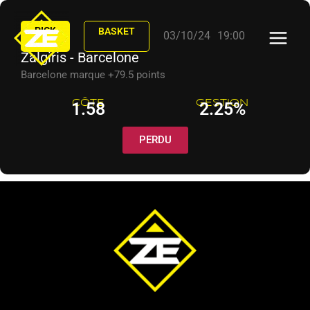
Aller
au
PICK
BASKET
03/10/24
19:00
contenu
Zalgiris - Barcelone
Barcelone marque +79.5 points
CÔTE
GESTION
1.58
2.25%
PERDU