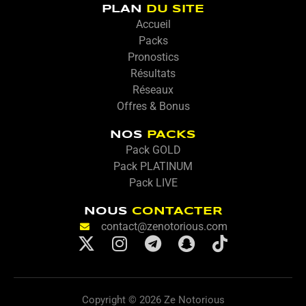
PLAN
DU SITE
Accueil
Packs
Pronostics
Résultats
Réseaux
Offres & Bonus
NOS
PACKS
Pack GOLD
Pack PLATINUM
Pack LIVE
NOUS
CONTACTER
contact@zenotorious.com
X
I
T
S
T
-
n
e
n
i
t
s
l
a
k
w
t
e
p
t
Copyright © 2026 Ze Notorious