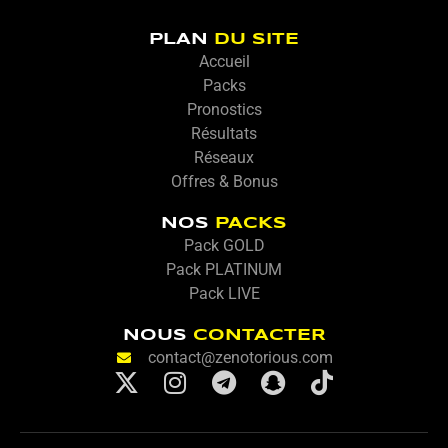
PLAN
DU SITE
Accueil
Packs
Pronostics
Résultats
Réseaux
Offres & Bonus
NOS
PACKS
Pack GOLD
Pack PLATINUM
Pack LIVE
NOUS
CONTACTER
contact@zenotorious.com
X
I
T
S
T
-
n
e
n
i
t
s
l
a
k